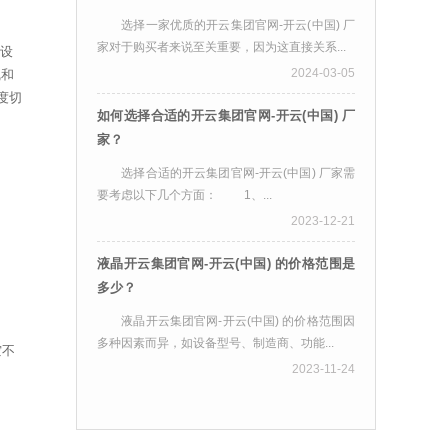
选择一家优质的开云集团官网-开云(中国) 厂
家对于购买者来说至关重要，因为这直接关系...
求设
2024-03-05
线和
度切
如何选择合适的开云集团官网-开云(中国) 厂
家？
选择合适的开云集团官网-开云(中国) 厂家需
要考虑以下几个方面： 1、...
2023-12-21
液晶开云集团官网-开云(中国) 的价格范围是
多少？
液晶开云集团官网-开云(中国) 的价格范围因
多种因素而异，如设备型号、制造商、功能...
空不
2023-11-24