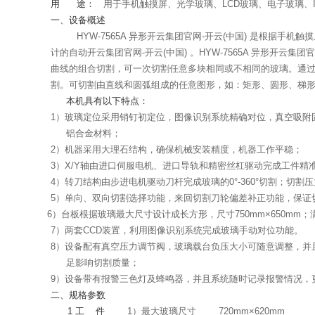
用
途：
用于手机触摸屏、光学玻璃、LCD玻璃、电子玻璃、
一、设备概述
HYW-7565A 异形开云集团官网-开云(中国) 是根据手机
计的自动开云集团官网-开云(中国) 。HYW-7565A 异形开云集团
曲线的组合切割，可一次切割任意多块相同或不相同的玻璃。通
割。可切割由直线和圆弧组成的任意图形，如：矩形、圆形、梯
本机具有以下特点：
1
）
玻璃定位采用销钉初定位
，图像识别系统精确对位，真空吸附
铝合金材料；
2
）机器采用大理石结构，确保机械安装精度，机器工作平稳；
3
）
X/Y
轴由进口伺服电机、进口导轨和精密丝杠驱动完成工件精
4
）转刀结构由步进电机驱动刀杆完成玻璃的
0
°
-360
°切割；切割
5
）单向、双向切割选择功能，来回切割刀轮偏差补正功能，保证
6
）台板根据玻璃最大尺寸设计成长方形，尺寸
750mm
×
65
0mm
；
7
）两套
CCD
装置，利用图像识别系统完成玻璃手动对位功能。
8
）设备配有真空压力调节阀，玻璃载台负压大小可随意调整，并
足影响切割质量；
9
）设备带有报警三色灯及蜂鸣器，并且系统随时记录报警情况，
二、规格参数
1
工
件
1）最大玻璃尺寸
720mm
×
620mm