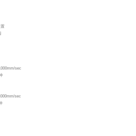
装置
阀
1000mm/sec
冲
1000mm/sec
冲
。