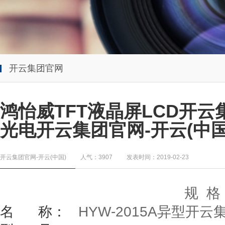
开云集团官网
鸿怡威TFT液晶屏LCD开云集
光电开云集团官网-开云(中国
开云集团官网-开云(中国)
人气：3907
发表时间：2019-02-23
规 格
名
称：
HYW-2015A
异型开云集