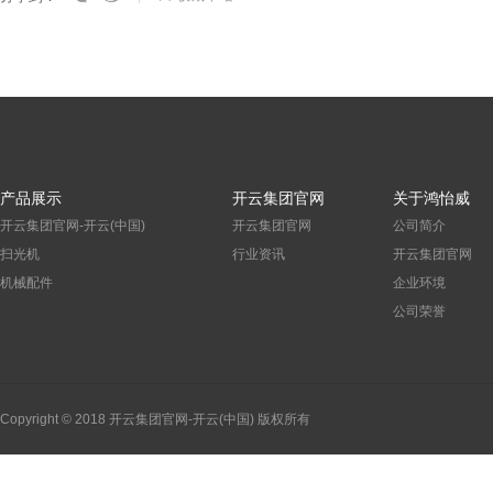
产品展示
开云集团官网
关于鸿怡威
开云集团官网-开云(中国)
开云集团官网
公司简介
扫光机
行业资讯
开云集团官网
机械配件
企业环境
公司荣誉
Copyright © 2018 开云集团官网-开云(中国) 版权所有