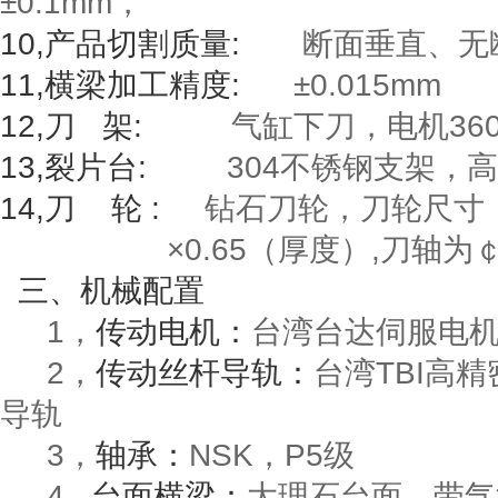
±
0.1mm
，
10,
产品切割质量
:
断面垂直、无
11,
横梁加工精度
:
±
0.015mm
12,
刀
架
:
气缸下刀，电机
36
13,
裂片台
:
304
不锈钢支架，高
14,
刀
轮
:
钻石刀轮，刀轮尺寸
×
0.65
（厚度）
,
刀轴为
三
、机械配置
1，
传动电机：
台湾
台
达
伺
服
电
2，
传动丝杆导轨：
台湾TBI高
导轨
3，
轴承：
NSK，P5级
4,
台面横梁：
大理石台面，带气