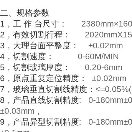
二、规格参数
1
，工
作
台尺寸：
2380mm
×
16
2
，有效切割行程：
2020mmX15
3
，大理台面平整度：
±
0.02mm
4
，切割速度：
0-60M/MIN
5
，切割玻璃厚度：
0.20-6mm
6
，原点重复定位精度：
±
0.02mm
7
，玻璃垂直切割线精度：
<=0.05%
8
，产品直线切割精度
:
0-180mm
±
±
0.03mm
，
9
，产品异型切割精度
:
0-180mm
±