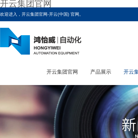
开云集团官网
欢迎进入，开云集团官网-开云(中国) 官网。
开云集团官网
产品展示
开云