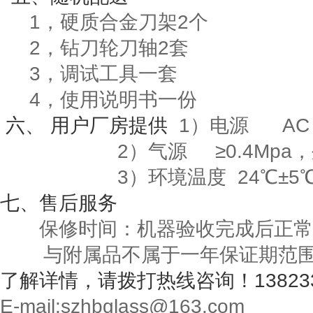
1，硬质合金刀架2个
2，钻刀轮刀轴2套
3，调试工具一套
4，使用说明书一份
六
、
用户厂房提供
1
）电源
AC 
2）气源
≥
0.4Mpa
，
3
）环境温度
24
℃±
5
七
、售后服务
保修时间：机器验收完成后正常
与附属品不属于一年保证期范
了解详情，请拨打热线咨询！
13823
E-mail:szhbglass@163.com