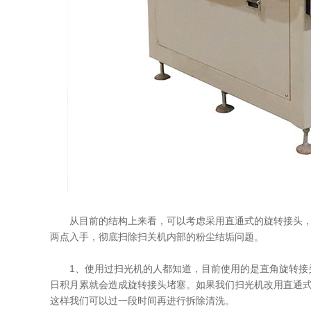
从目前的结构上来看，可以考虑采用直通式的旋转接头，
两点入手，彻底扫除扫关机内部的粉尘结垢问题。
1、使用过扫光机的人都知道，目前使用的是直角旋转接头
日积月累就会造成旋转接头堵塞。如果我们扫光机改用直通式
这样我们可以过一段时间再进行拆除清洗。