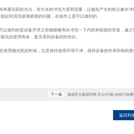
单最实际的办法，加大水的冲洗力度和流量，让抛光产生的粉尘被水冲
又能起到清洗玻璃表面的问题，在操作上是可以做到的。
以做到的是设备开停之前都能够用水冲洗一下内部和链接的管道，减少
转接头的使用寿命，更关系到设备的性价比。
在使用抛光机的时候，注意保持使用环境干净，保持设备的外表和电机散
下一条
挑选开云集团官网-开云(中国) 的技巧有哪
返回列