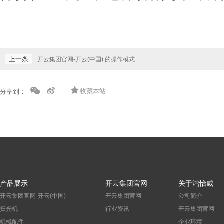
上一条
开云集团官网-开云(中国) 的操作模式
收藏本站
分享到：
产品展示
开云集团官网
关于鸿怡威
开云集团官网-开云(中国)
开云集团官网
公司简介
扫光机
行业资讯
开云集团官网
机械配件
企业环境