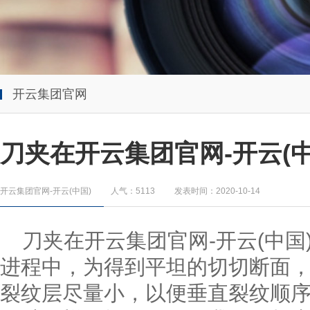
开云集团官网
刀夹在开云集团官网-开云(中
开云集团官网-开云(中国)
人气：5113
发表时间：2020-10-14
刀夹在开云集团官网-开云(中国
进程中，为得到平坦的切切断面，
裂纹层尽量小，以便垂直裂纹顺