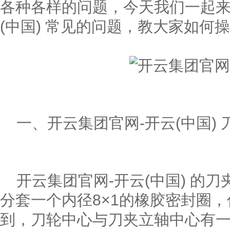
各种各样的问题，今天我们一起来
(中国) 常见的问题，教大家如何
一、开云集团官网-开云(中国) 
开云集团官网-开云(中国) 的
分套一个内径8×1的橡胶密封圈
到，刀轮中心与刀夹立轴中心有一个