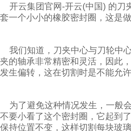
开云集团官网-开云(中国) 的
套一个小小的橡胶密封圈，这是做
我们知道，刀夹中心与刀轮中心
夹的轴承非常精密和灵活，因此
发生偏转，这在切割时是不能允
为了避免这种情况发生，一般会
不要小看了这个密封圈，它起到
保持位置不变，这样切割每块玻