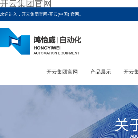
开云集团官网
欢迎进入，开云集团官网-开云(中国) 官网。
开云集团官网
产品展示
开云