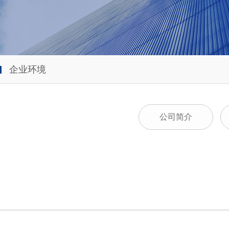
企业环境
公司简介