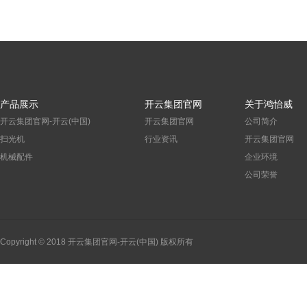
产品展示
开云集团官网
关于鸿怡威
开云集团官网-开云(中国)
开云集团官网
公司简介
扫光机
行业资讯
开云集团官网
机械配件
企业环境
公司荣誉
Copyright © 2018 开云集团官网-开云(中国) 版权所有