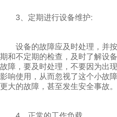
3、定期进行设备维护:
设备的故障应及时处理，并按
期和不定期的检查，及时了解设
故障，要及时处理，不要因为出
影响使用，从而忽视了这个小故
更大的故障，甚至发生安全事故
4、正常的工作负载