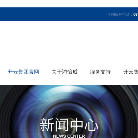
全国服务电话：
07
开云集团官网
关于鸿怡威
服务支持
开云集