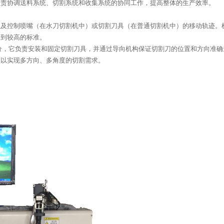
负责协调送料系统、切割系统和收集系统的协同工作，提高整体的生产效率。
以及控制喷嘴（在水刀切割机中）或切割刀具（在普通切割机中）的移动轨迹。
达到较高的标准。
部分，它负责安装和固定切割刀具，并通过导向机构保证切割刀的位置和方向准确
，以实现多方向、多角度的切割需求。