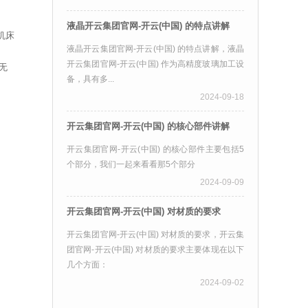
液晶开云集团官网-开云(中国) 的特点讲解
机床
液晶开云集团官网-开云(中国) 的特点讲解，液晶
开云集团官网-开云(中国) 作为高精度玻璃加工设
无
备，具有多...
2024-09-18
开云集团官网-开云(中国) 的核心部件讲解
开云集团官网-开云(中国) 的核心部件主要包括5
个部分，我们一起来看看那5个部分
2024-09-09
开云集团官网-开云(中国) 对材质的要求
开云集团官网-开云(中国) 对材质的要求，开云集
团官网-开云(中国) 对材质的要求主要体现在以下
几个方面：
2024-09-02