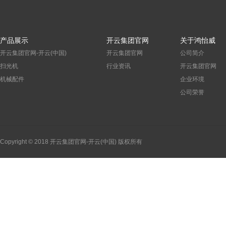
产品展示
开云集团官网
关于鸿怡威
开云集团官网-开云(中国)
开云集团官网
公司简介
扫光机
行业资讯
开云集团官网
机械配件
企业环境
公司荣誉
Copyright © 2018 开云集团官网-开云(中国) 版权所有