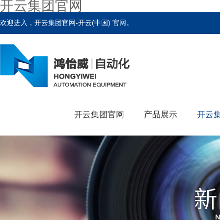
开云集团官网
欢迎进入，开云集团官网-开云(中国) 官网。
开云集团官网
产品展示
开云