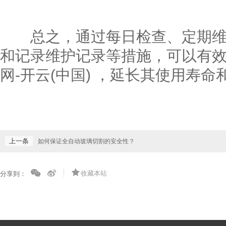
总之，通过每日检查、定期维
和记录维护记录等措施，可以有
网-开云(中国) ，延长其使用寿
上一条
如何保证全自动玻璃切割的安全性？
收藏本站
分享到：