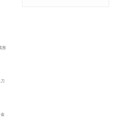
或形
保刀
合金
。