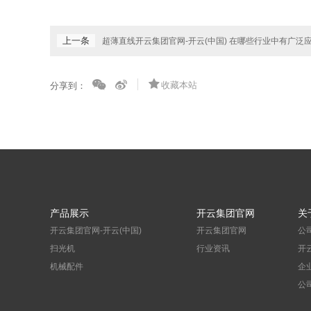
上一条
超薄直线开云集团官网-开云(中国) 在哪些行业中有广泛
收藏本站
分享到：
产品展示
开云集团官网
关
开云集团官网-开云(中国)
开云集团官网
公
扫光机
行业资讯
开
机械配件
企
公