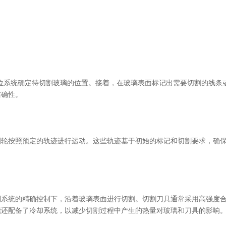
位系统确定待切割玻璃的位置。接着，在玻璃表面标记出需要切割的线条
准确性。
轮按照预定的轨迹进行运动。这些轨迹基于初始的标记和切割要求，确
系统的精确控制下，沿着玻璃表面进行切割。切割刀具通常采用高强度
能还配备了冷却系统，以减少切割过程中产生的热量对玻璃和刀具的影响