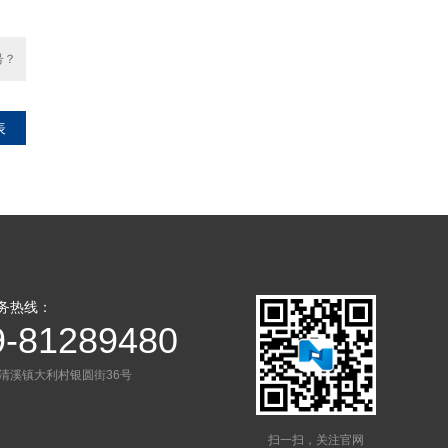
号？
表
务热线：
9-81289480
清溪镇大利村银圆街36号
扫一扫，关注官网