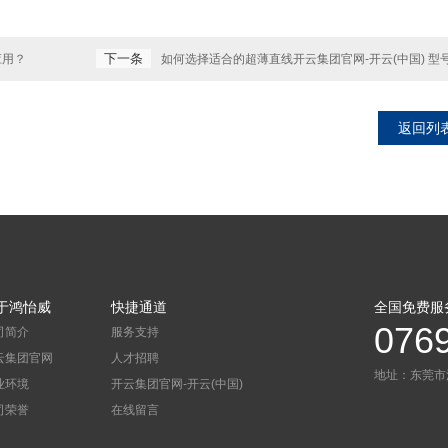
下一条
应用？
如何选择适合的超薄直线开云集团官网-开云(中国) 型
返回列
于鸿怡威
快捷通道
全国免费服
076
司简介
服务支持
云集团官网
人才招聘
地址：东莞市
业环境
开云集团官网-开云(中国)
司荣誉
在线留言