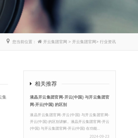
您当前位置：
开云集团官网
>
开云集团官网
>
行业资讯
】
相关推荐
云集
液晶开云集团官网-开云(中国) 与开云集团官
网-开云(中国) 的区别
液晶开云集团官网-开云(中国) 与开云集团官网-
开云(中国) 的区别讲解。液晶开云集团官网-开云
(中国) 与开云集团官网-开云(中国) 在功能...
2024-09-23