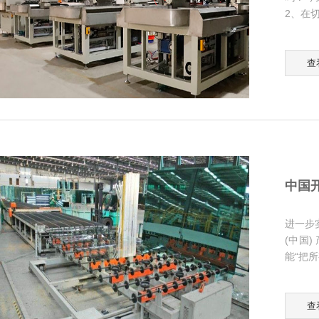
2、在切
查
中国
进一步
(中国
能“把所
查