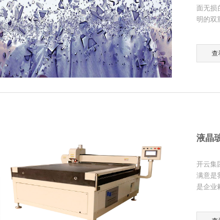
面无损
明的双重
查
液晶
开云集
满意是
是企业赖