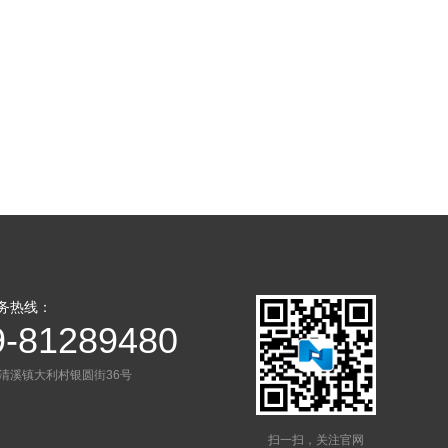
务热线：
9-81289480
清溪镇大利村银圆街36号
扫一扫，关注官网