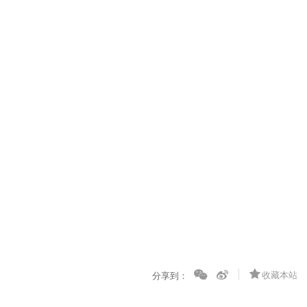
收藏本站
分享到：