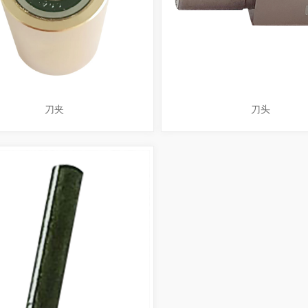
刀夹
刀头