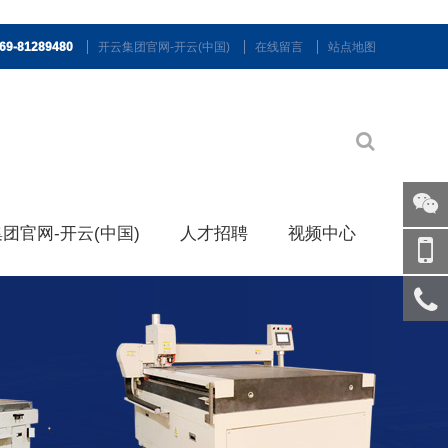
69-81289480
开云集团官网-开云(中国)
在线留言
站点地图
团官网-开云(中国)
人才招聘
视频中心
关注
微信
手机
访问
服务
热线
回到
顶部