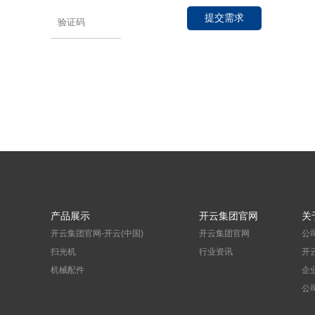
提交需求
产品展示
开云集团官网
关
开云集团官网-开云(中国)
开云集团官网
公
扫光机
行业资讯
开
机械配件
企
公